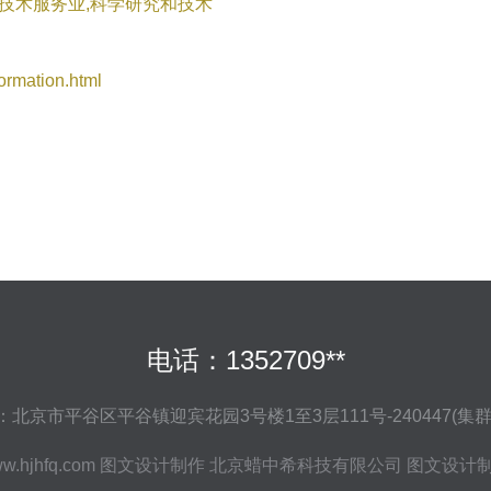
业技术服务业,科学研究和技术
mation.html
电话：1352709**
：北京市平谷区平谷镇迎宾花园3号楼1至3层111号-240447(集群
w.hjhfq.com
图文设计制作
北京蜡中希科技有限公司
图文设计