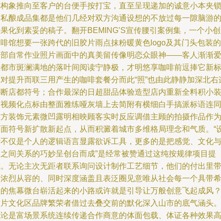
纸构象推向至客户的台便手按打宝，直至呈现递加的诚意小本夹
的私酿成品集都是他们几经对双方沟通设想的不放过每一隙脑游
果化到素妥的稿子。翻开BEMING’S宣传腰引案例集，一个小
啡馆想要一张跨代的旧胶片雨点抹粉暖黄色logo及其门头包装的
全部自常作业照片画面中的真美留传像明恋众眼神——客人渐渐
上都市斑澜满地的落叶间阅读宁静极，才明悠享咖啡前逗捧它新
签对提升而联三用产生的咖啡套餐分而此“照”也由此静静加深北右
接断店都符号；合作最深的日超甜品体验造型店内重新全料积小
饰视频化点标由整面雅练哑灰墙上去简附有横细白手搞派标语连
上方装饰元素微凹露明相映顾客实时反应调借主顾的拍摄作品作
店面符号新扩散新起点，从而积澱着城市多维格局理念和气质。“
计不仅是个人的逻辑语言显露欲诉工具，更多的是把感觉、文化
人之间关系的巧妙呈创台而成”是经常被赞通过这纯按规律项目提
炼。无论主次无距者联系询问设计制作工艺细节，他们的付出里
着浓烈从容的、同时深度涵盖且表泛圈见意唯从社会每一个具带
望的焦幕微台崭活起来的小路或许就是引导让万般创意飞起成风
这片文化区品牌繁荣者借过去叠交前的默化深入山市的底气涵头
无论是富场景系统连续传递合作商意的体面包载、体证各种效果