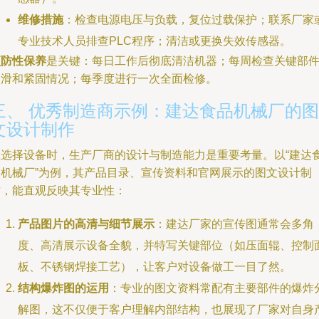
维修措施
：检查电源电压与负载，复位过载保护；联系厂家
专业技术人员排查PLC程序；清洁或更换失效传感器。
预防性保养
是关键：每日工作后彻底清洁机器；每周检查关键部
润滑和紧固情况；每季度进行一次全面检修。
三、 优秀制造商示例：建达食品机械厂的图
文设计制作
在选择设备时，生产厂商的设计与制造能力是重要考量。以“建达
品机械厂”为例，其产品目录、宣传资料和官网展示的图文设计制
作，能直观反映其专业性：
产品图片的高清与细节展示
：建达厂家的宣传图通常会多角
度、高清展示设备全貌，并特写关键部位（如压面辊、控制
板、不锈钢焊接工艺），让客户对设备做工一目了然。
结构爆炸图的运用
：专业的图文资料常配有主要部件的爆炸
解图，这不仅便于客户理解内部结构，也展现了厂家对自身