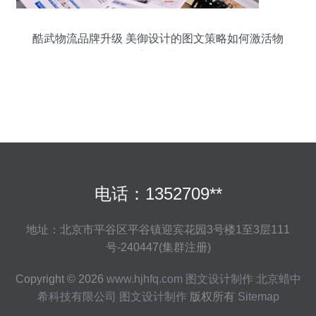
酷武物流品牌升级 美御设计的图文策略如何激活物
流视觉力
电话：1352709**
地址：北京市平谷区平谷镇迎宾花园3号楼1至3层111
号-240447(集群注册)
Copyright © 2026
www.hjhfq.com
图文设计制作
北京蜡中
希科技有限公司
图文设计制作
版权所有
Sitemap