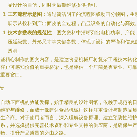
品设计的自信，同时为后期维修提供指引。
工艺流程示意图
：通过简洁明了的流程图或动画分帧图，生
展示从投料到产出面皮的全过程，凸显设备的自动化与高效
技术参数表的规范性
：图文资料中清晰列出电机功率、产能
压延级数、外形尺寸等关键参数，体现了设计的严谨和信息
透明。
这些精心制作的图文内容，是建达食品机械厂将复杂工程技术转
为客户可感知价值的重要桥梁，也是评估一个厂商是否专业、可
的重要窗口。
##
全自动压面机的效能发挥，始于精良的设计图纸，依赖于规范的
常维护与维修，而成于像建达食品机械厂这样注重设计与制造品
的生产商。对于使用者而言，深入理解设备原理、建立预防性维
体系，并选择提供完善技术资料和专业支持的供应商，是确保生
顺畅、提升产品质量的必由之路。