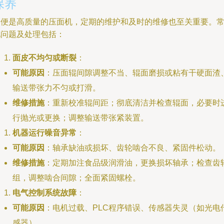
保养
即便是高质量的压面机，定期的维护和及时的维修也至关重要。
见问题及处理包括：
面皮不均匀或断裂
：
可能原因
：压面辊间隙调整不当、辊面磨损或粘有干硬面渣
输送带张力不匀或打滑。
维修措施
：重新校准辊间距；彻底清洁并检查辊面，必要时
行抛光或更换；调整输送带张紧装置。
机器运行噪音异常
：
可能原因
：轴承缺油或损坏、齿轮啮合不良、紧固件松动。
维修措施
：定期加注食品级润滑油，更换损坏轴承；检查齿
组，调整啮合间隙；全面紧固螺栓。
电气控制系统故障
：
可能原因
：电机过载、PLC程序错误、传感器失灵（如光电
感器）。