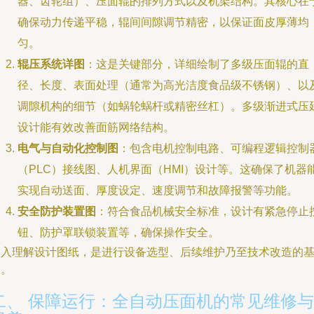
器、齿轮组）、压面辊的排列方式以及机架结构。其核心在
确保动力传递平稳，辊间间隙调节精密，以保证面皮厚薄均
匀。
辊压系统详图
：这是关键部分，详细绘制了多级压面辊的直
径、长度、表面处理（通常为高光洁度食品级不锈钢）、以
调隙机构的细节（如蜗轮蜗杆或精密丝杠）。多级渐进式压
设计能有效改善面筋网络结构。
电气与自动化控制图
：包含电机控制电路、可编程逻辑控制
（PLC）接线图、人机界面（HMI）设计等。这确保了机器
实现自动送面、厚度设定、速度调节和故障报警等功能。
安全防护装置图
：符合食品机械安全标准，设计有紧急停止
钮、防护罩联锁装置等，确保操作安全。
深入理解设计图纸，是进行设备选型、后续维护乃至技术改造的
础。
二、 保障运行：全自动压面机的常见维修与