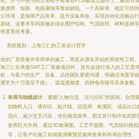
型化。空气中悬浮的尘埃粒子若落在PCB板或元器件上，极易导
焊接虚焊、短路、电路腐蚀等致命缺陷。一个高标准、稳定可控
无尘环境，是保障产品良率、提升设备寿命、实现自动化流畅运
的基础。这要求车间装修必须从围护结构、气流组织、材料选择
多维度系统考量。
二、 系统规划：上海三仁的工装设计哲学
专业的厂房装修并非简单的施工，而是从源头开始的系统性工程
上海三仁在承接SMT工厂装修项目时，首先会进行深入的工艺需
分析，与客户的生产、设备、品控团队紧密沟通，明确洁净度等
（通常为十万级至千级）、温湿度精度、防静电等级等具体参数
布局与动线设计
：遵循“人物分流、洁污分区”的原则。合理
划物料入口、缓存区、贴片线、回流焊、检测区、成品出口
流向，减少交叉污染，优化物流效率。图文设计制作在此阶
发挥巨大作用，通过3D效果图、工艺平面图、气流组织模拟
等，让客户在施工前就能清晰预览最终效果和布局合理性。