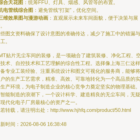
综合天花图
：统筹FFU、灯具、烟感、风管等的布置。
机电管线综合图
：避免管线“打架”，优化空间。
三维效果图与漫游动画
：直观展示未来车间面貌，便于决策与展
示。
这些图文资料确保了设计意图的准确传达，减少了施工中的错漏
返工。
SMT贴片无尘车间的装修，是一项融合了建筑装修、净化工程、
调技术、自控技术和工艺理解的综合性工程。选择像上海三仁这
具备专业工装经验、注重系统设计和图文可视化的服务商，能够
客户的生产工艺需求，精准、高效、可靠地转化为一个高品质的
体生产环境，为电子制造企业的核心竞争力奠定坚实的物理基础
在智能制造的浪潮下，一个设计科学、建造精良的无尘车间，无
是现代化电子厂房最核心的资产之一。
若转载，请注明出处：http://www.hjhfq.com/product/50.html
新时间：2026-08-06 16:38:48