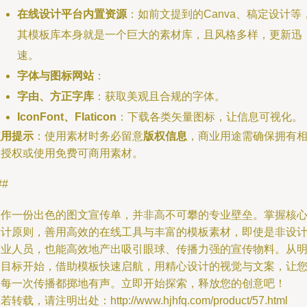
在线设计平台内置资源
：如前文提到的Canva、稿定设计等
其模板库本身就是一个巨大的素材库，且风格多样，更新迅
速。
字体与图标网站
：
字由、方正字库
：获取美观且合规的字体。
IconFont、Flaticon
：下载各类矢量图标，让信息可视化。
使用提示
：使用素材时务必留意
版权信息
，商业用途需确保拥有
应授权或使用免费可商用素材。
##
制作一份出色的图文宣传单，并非高不可攀的专业壁垒。掌握核
设计原则，善用高效的在线工具与丰富的模板素材，即使是非设
专业人员，也能高效地产出吸引眼球、传播力强的宣传物料。从
确目标开始，借助模板快速启航，用精心设计的视觉与文案，让
的每一次传播都掷地有声。立即开始探索，释放您的创意吧！
若转载，请注明出处：http://www.hjhfq.com/product/57.html