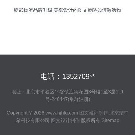
酷武物流品牌升级 美御设计的图文策略如何激活物
流视觉力
电话：1352709**
地址：北京市平谷区平谷镇迎宾花园3号楼1至3层111
号-240447(集群注册)
Copyright © 2026
www.hjhfq.com
图文设计制作
北京蜡中
希科技有限公司
图文设计制作
版权所有
Sitemap