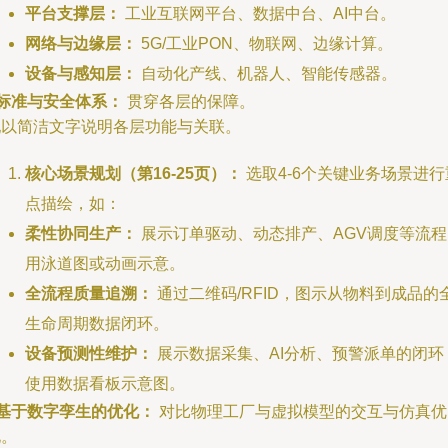
平台支撑层：
工业互联网平台、数据中台、AI中台。
网络与边缘层：
5G/工业PON、物联网、边缘计算。
设备与感知层：
自动化产线、机器人、智能传感器。
标准与安全体系：
贯穿各层的保障。
配以简洁文字说明各层功能与关联。
核心场景规划（第16-25页）：
选取4-6个关键业务场景进行
点描绘，如：
柔性协同生产：
展示订单驱动、动态排产、AGV调度等流程
用泳道图或动画示意。
全流程质量追溯：
通过二维码/RFID，图示从物料到成品的
生命周期数据闭环。
设备预测性维护：
展示数据采集、AI分析、预警派单的闭环
使用数据看板示意图。
基于数字孪生的优化：
对比物理工厂与虚拟模型的交互与仿真优
化。