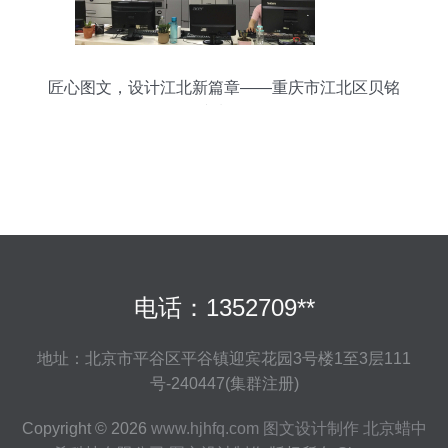
匠心图文，设计江北新篇章——重庆市江北区贝铭
图文制作行
电话：1352709**
地址：北京市平谷区平谷镇迎宾花园3号楼1至3层111
号-240447(集群注册)
Copyright © 2026
www.hjhfq.com
图文设计制作
北京蜡中