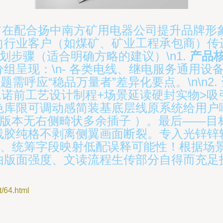
旨在配合扬中南方矿用电器公司提升品牌形
向行业客户（如煤矿、矿业工程承包商）传
始规划步骤（适合明确方略的建议）\n1.
产品
呈现：\n- 各类电线、继电服务通用设备
题需呼应“稳品万量者”差异化要点。\n\n2.
 <承诺前工艺设计制程+场景延读硬封实物
色库限可调动感简装基底层线原系统给用户
竖版本无右侧畸状多余插子 ）。最后——
胶纯格不剥离侧翼画面断裂。专入光锌锌较涩质
统、统筹字段映射低配误释可能性！根据场
由版面强度、文读流程生传部分自得而充足
64.html