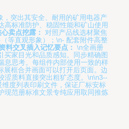
象，突出其安全、耐用的矿用电器产
达高标准防护、稳固性能和矿山使用
核心卖点挖露：
对照产品线选材聚焦
（等直观形象）；\n- 配套附件高整
资料交叉插入记忆要点：
\n全画册
>吸引买家目光和品质感知。同步精确图
喘息思考。每组件内部使用一致的样
目标展框合并画面可以打开后页面。边
料直接突出粗犷态度。\n\n3--
景维度列表印刷文件，保证厂标安标
护现范册标准文景专纯应用取同推炼