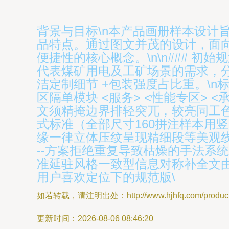
背景与目标\n本产品画册样本设计
品特点。通过图文并茂的设计，面
便捷性的核心概念。\n\n### 初
代表煤矿用电及工矿场景的需求，分组
洁定制细节 +包装强度占比重。\n标
区隔单模块 <服务> <性能专区>
文须精掩边界排轻突兀，较亮同工
式标准（全部尺寸160拼注样本用
缘一律立体压纹呈现精细段等美观线
--方案拒绝重复导致枯燥的手法系
准延驻风格一致型信息对称补全文
用户喜欢定位下的规范版\
如若转载，请注明出处：http://www.hjhfq.com/product/
更新时间：2026-08-06 08:46:20