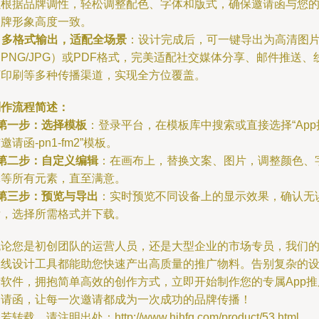
以根据品牌调性，轻松调整配色、字体和版式，确保邀请函与您
品牌形象高度一致。
.
多格式输出，适配全场景
：设计完成后，可一键导出为高清图
PNG/JPG）或PDF格式，完美适配社交媒体分享、邮件推送、
下印刷等多种传播渠道，实现全方位覆盖。
制作流程简述：
第一步：选择模板
：登录平台，在模板库中搜索或直接选择“App
邀请函-pn1-fm2”模板。
第二步：自定义编辑
：在画布上，替换文案、图片，调整颜色、
体等所有元素，直至满意。
第三步：预览与导出
：实时预览不同设备上的显示效果，确认无
后，选择所需格式并下载。
无论您是初创团队的运营人员，还是大型企业的市场专员，我们
在线设计工具都能助您快速产出高质量的推广物料。告别复杂的
计软件，拥抱简单高效的创作方式，立即开始制作您的专属App推
邀请函，让每一次邀请都成为一次成功的品牌传播！
若转载，请注明出处：http://www.hjhfq.com/product/53.html