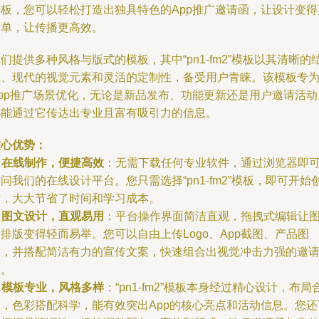
模板，您可以轻松打造出独具特色的App推广邀请函，让设计变得
简单，让传播更高效。
们提供多种风格与版式的模板，其中“pn1-fm2”模板以其清晰的
构、现代的视觉元素和灵活的定制性，备受用户青睐。该模板专
App推广场景优化，无论是新品发布、功能更新还是用户邀请活动
都能通过它传达出专业且富有吸引力的信息。
核心优势：
.
在线制作，便捷高效
：无需下载任何专业软件，通过浏览器即
问我们的在线设计平台。您只需选择“pn1-fm2”模板，即可开始
作，大大节省了时间和学习成本。
.
图文设计，直观易用
：平台操作界面简洁直观，拖拽式编辑让
排版变得轻而易举。您可以自由上传Logo、App截图、产品图
片，并搭配简洁有力的宣传文案，快速组合出视觉冲击力强的邀
函。
.
模板专业，风格多样
：“pn1-fm2”模板本身经过精心设计，布局
理，色彩搭配科学，能有效突出App的核心亮点和活动信息。您还