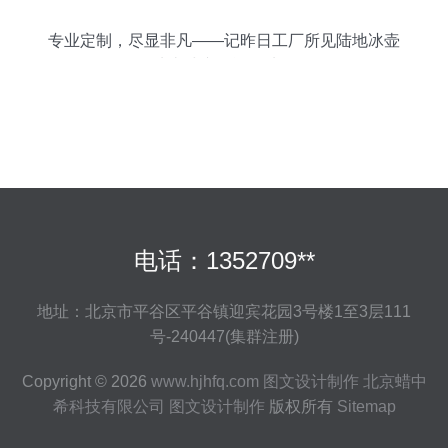
专业定制，尽显非凡——记昨日工厂所见陆地冰壶
地壶球专用运动地板
电话：1352709**
地址：北京市平谷区平谷镇迎宾花园3号楼1至3层111
号-240447(集群注册)
Copyright © 2026
www.hjhfq.com
图文设计制作
北京蜡中
希科技有限公司
图文设计制作
版权所有
Sitemap