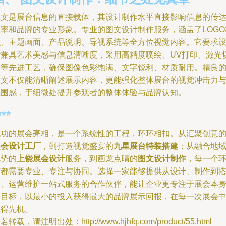
图文是展台信息的直接载体，其设计制作水平直接影响信息的传
效率和品牌的专业形象。专业的图文设计制作服务，涵盖了LOGO
识、主题画面、产品说明、导视系统等全方位视觉内容。它要求
计兼具艺术美感与信息清晰度，采用高精度喷绘、UV打印、激光
割等先进工艺，确保图像色彩饱满、文字锐利、材质耐用。精良
图文不仅能清晰阐述展示内容，更能强化整体展台的视觉冲击力
氛围感，于细微处提升参观者的整体体验与品牌认知。
***
成功的展会亮相，是一个系统性的工程，环环相扣。从汇聚创意
展会设计工厂
，到打造视觉盛宴的
九星展台特装搭建
；从融合地
优势的
上饶展会设计
服务，到画龙点睛的
图文设计制作
，每一个
节都需要专业、专注与协同。选择一家能够提供从设计、制作到
建、运营维护一站式服务的合作伙伴，能让企业更专注于展会本
的目标，以最小的投入获得最大的品牌展示回报，在每一次展会
赢得先机。
若转载，请注明出处：http://www.hjhfq.com/product/55.html