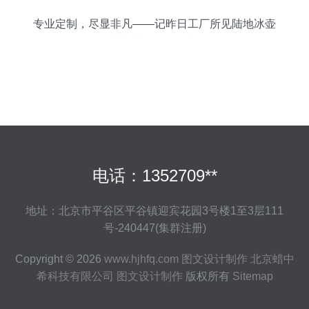
专业定制，尽显非凡——记昨日工厂所见陆地冰壶
地壶球专用运动地板
电话：1352709**
地址：北京市平谷区平谷镇迎宾花园3号楼1至3层111
号-240447(集群注册)
Copyright © 2026
www.hjhfq.com
图文设计制作
北京蜡中
希科技有限公司
图文设计制作
版权所有
Sitemap