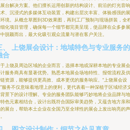
化展台解决方案。他们擅长运用创新的结构设计、前沿的灯光音
技术、沉浸式的多媒体互动装置，构建出层次丰富、体验感强的
台环境。从概念草图到3D效果图，再到工厂预制与现场拼装，全
精细化项目管理，确保每一个细节都完美呈现，使品牌在众多参
商中脱颖而出，最大化吸引观众流量与潜在客户关注。
三、 上饶展会设计：地域特色与专业服务的
融合
对于上饶及周边区域的企业而言，选择本地或深耕本地的专业展
设计服务商具有显著优势。熟悉本地展会场地特性、报馆流程及
应链资源，能够提供更高效、成本更优的服务响应。“上饶展会设
计”服务不仅意味着地理上的便利，更代表着一种深植于区域经济
化背景下的设计理解。专业的服务团队能够巧妙地将企业品牌与
方特色元素相结合，设计出既符合国际审美趋势，又蕴含地方亲
力的展台，帮助本土企业在全国乃至全球性的展会上发出响亮的
音。
四、 图文设计制作：细节之处见真章