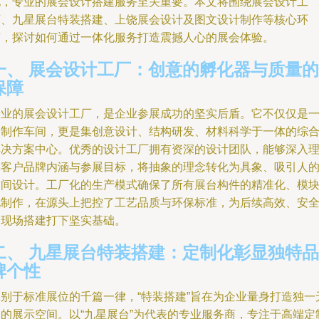
地，专业的展会设计搭建服务至关重要。本文将围绕展会设计工
厂、九星展台特装搭建、上饶展会设计及图文设计制作等核心环
节，探讨如何通过一体化服务打造震撼人心的展会体验。
一、 展会设计工厂：创意的孵化器与质量的
保障
专业的展会设计工厂，是企业参展成功的坚实后盾。它不仅仅是
个制作车间，更是集创意设计、结构研发、材料科学于一体的综
解决方案中心。优秀的设计工厂拥有资深的设计团队，能够深入
解客户品牌内涵与参展目标，将抽象的理念转化为具象、吸引人
空间设计。工厂化的生产模式确保了所有展台构件的精准化、模
化制作，在源头上把控了工艺品质与环保标准，为后续高效、安
的现场搭建打下坚实基础。
二、 九星展台特装搭建：定制化彰显独特品
牌个性
区别于标准展位的千篇一律，“特装搭建”旨在为企业量身打造独一
二的展示空间。以“九星展台”为代表的专业服务商，专注于高端定