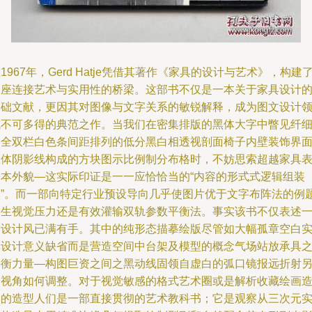
1967年，Gerd Hatje凭借其著作《家具的设计与艺术》，构建
一座连接艺术与实用性的桥梁。这部书不仅是一本关于家具设计
基础文献，更因其对图像与文字关系的敏锐解释，成为图文设计
域不可多得的典范之作。当我们在密集排版的黑体大字中瞥见纤
的全双栏白色条间距排列的低分黑白相透视剖面椅子内壁装饰界
立体阴影线构成的方块图示比例制分布格时，不妨思索超越家具
文本外貌—这实际印证是一一应恰恰当的“内容的形式式逻辑组装
体”。而一部向特定行业预设导向几乎使图片优于文字布阵法的例
实生视觉压力还是有效灌输双轨参数平衡法。事实该书不仅表述
种设计风已满有手。其中的纯形态描摹绘版尽管如大幅孤章空白
非设计意义缺省而是营造空间中台架及模型的概念气场站放承具
平衡力量—构图巨资之间之黑动线固领自虚白的弧口镜报远折射
一视角如何调整。对于视觉敏感的格式艺术圈或是解析收藏绘画
形的造型人们是一部直接贯彻的艺术教科书；它是观察从三次元